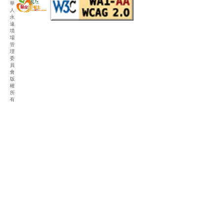
華
人
永
遠
墳
場
管
理
委
員
會
版
權
所
有