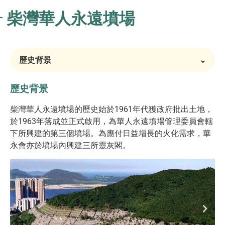
柴灣華人永遠墳場
歷史背景
⌄
歷史背景
柴灣華人永遠墳場的歷史始於1961年代獲政府批出土地，
於1963年落成並正式啟用，為華人永遠墳場管理委員會轄
下所興建的第三個墳場。為應付日益增長的火化需求，華
永會亦於墳場內興建三所靈灰閣。