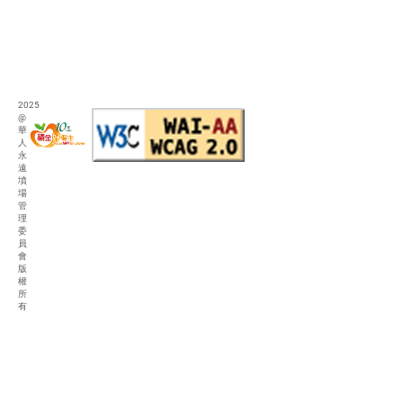
2025
@
華
人
永
遠
墳
場
管
理
委
員
會
版
權
所
有