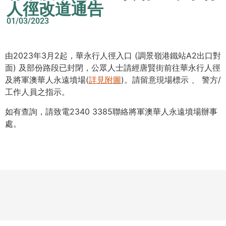
人徑改道通告
01/03/2023
由2023年3月2起，華永行人徑入口 (調景嶺港鐵站A2出口對
面) 及部份路段已封閉，公眾人士請經唐賢街前往華永行人徑
及將軍澳華人永遠墳場(
詳見附圖
)。請留意現場標示 、 警方/
工作人員之指示。
如有查詢，請致電2340 3385聯絡將軍澳華人永遠墳場辦事
處。