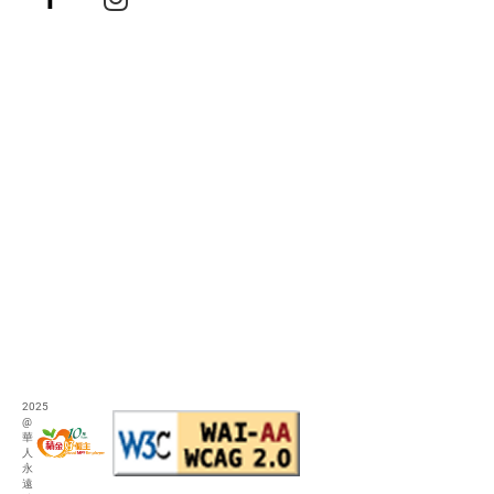
2025
@
華
人
永
遠