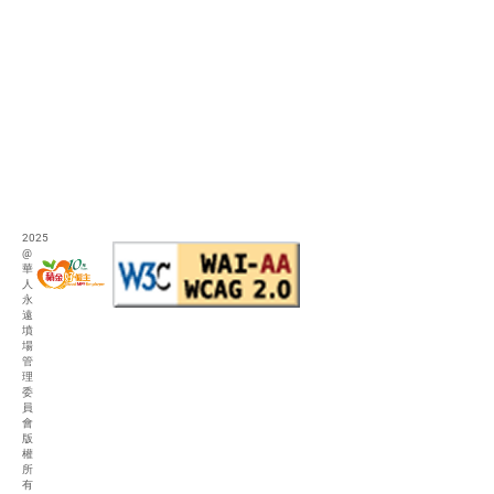
2025
@
華
人
永
遠
墳
場
管
理
委
員
會
版
權
所
有