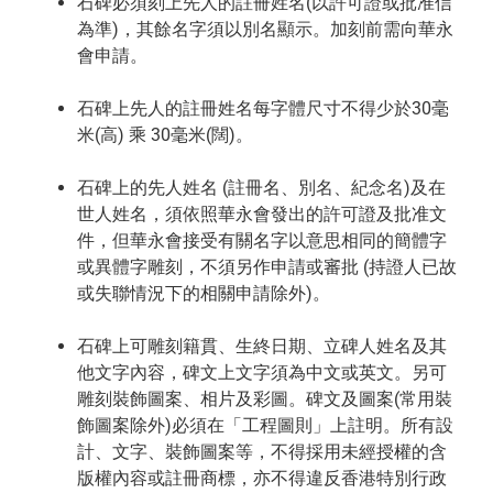
石碑必須刻上先人的註冊姓名(以許可證或批准信
為準)，其餘名字須以別名顯示。加刻前需向華永
會申請。
石碑上先人的註冊姓名每字體尺寸不得少於30毫
米(高) 乘 30毫米(闊)。
石碑上的先人姓名 (註冊名、別名、紀念名)及在
世人姓名，須依照華永會發出的許可證及批准文
件，但華永會接受有關名字以意思相同的簡體字
或異體字雕刻，不須另作申請或審批 (持證人已故
或失聯情況下的相關申請除外)。
石碑上可雕刻籍貫、生終日期、立碑人姓名及其
他文字內容，碑文上文字須為中文或英文。另可
雕刻裝飾圖案、相片及彩圖。碑文及圖案(常用裝
飾圖案除外)必須在「工程圖則」上註明。所有設
計、文字、裝飾圖案等，不得採用未經授權的含
版權內容或註冊商標，亦不得違反香港特別行政