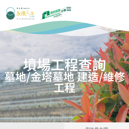
墳場工程查詢
墓地/金塔墓地 建造/維修
工程