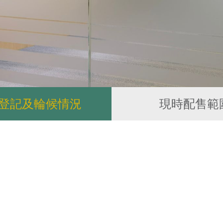
登記及輪候情況
現時配售範