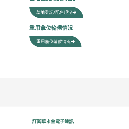
墓地登記/配售現況
重用龕位輪候情況
重用龕位輪候情況
訂閱華永會電子通訊