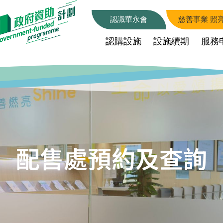
認識華永會
慈善事業 照
認購設施
設施續期
服務
配售處預約及查詢