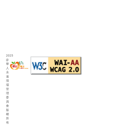
2025
@
華
人
永
遠
墳
場
管
理
委
員
會
版
權
所
有