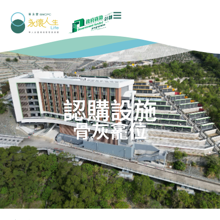
認購設施
骨灰龕位