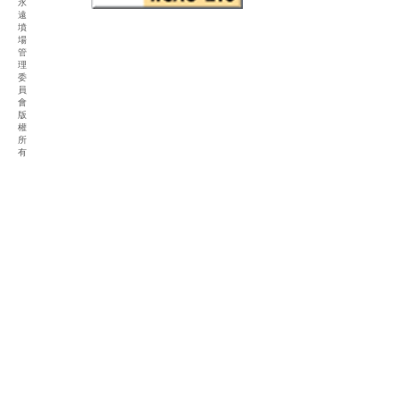
永
遠
墳
場
管
理
委
員
會
版
權
所
有