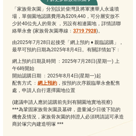
「家族骨灰園」分別設於柴灣及將軍澳華人永遠墳
場，單個園地認購費用為$209,440，可分層安放不
少於40位先人的骨灰 ，另設有相連園地，詳情請聯
絡華永會 (家族骨灰園專線﹕
3719 7928
)。
由2025年7月28日起接受「網上預約 ♦ 親臨認購」，
最早可預約日期為2025年8月4日。有關詳情如下﹕
網上預約日期及時間 ﹕2025年7月28日(星期一) 上
午6時開始
開始認購日期 ﹕2025年8月4日(星期一)起
配售方式 ﹕
網上預約
，按預約次序親臨華永會配售
處，申請人自行選擇園地位置
(建議申請人應於認購前先到有關園地實地視察)
***為鞏固家族骨灰園及墓碑，盡量減少日後下陷的
機會及情況，家族骨灰園
的持證人必須聘請認可承造
商於塚穴內建造明塚 ***