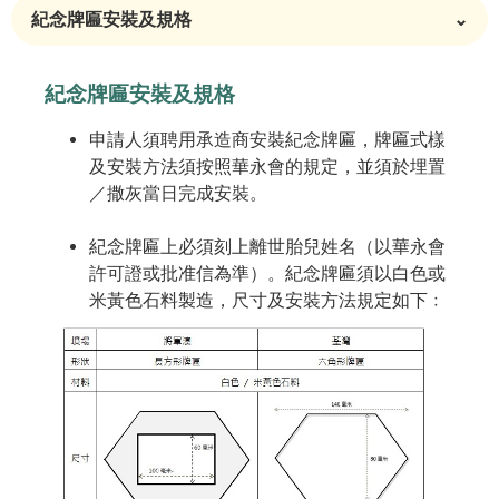
紀念牌匾安裝及規格
⌄
紀念牌匾安裝及規格
申請人須聘用承造商安裝紀念牌匾，牌匾式樣
及安裝方法須按照華永會的規定，並須於埋置
／撒灰當日完成安裝。
紀念牌匾上必須刻上離世胎兒姓名（以華永會
許可證或批准信為準）。紀念牌匾須以白色或
米黃色石料製造，尺寸及安裝方法規定如下﹕