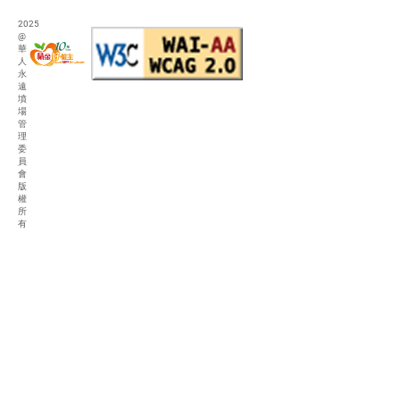
2025
@
華
人
永
遠
墳
場
管
理
委
員
會
版
權
所
有