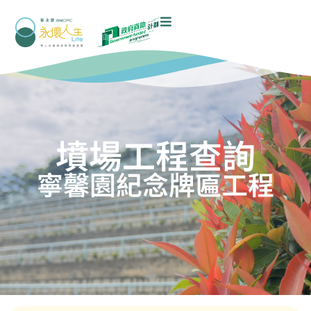
墳場工程查詢
寧馨園紀念牌匾工程