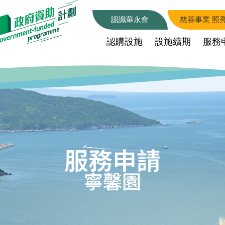
認識華永會
慈善事業 照
認購設施
設施續期
服務
服務申請
寧馨園