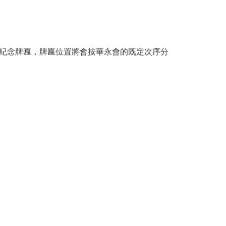
紀念牌匾，牌匾位置將會按華永會的既定次序分