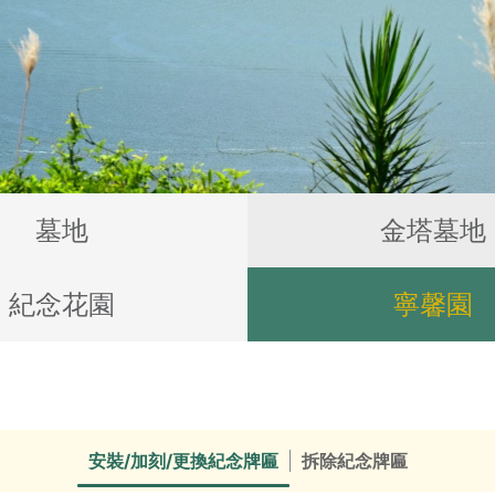
墓地
金塔墓地
紀念花園
寧馨園
安裝/加刻/更換紀念牌匾
拆除紀念牌匾