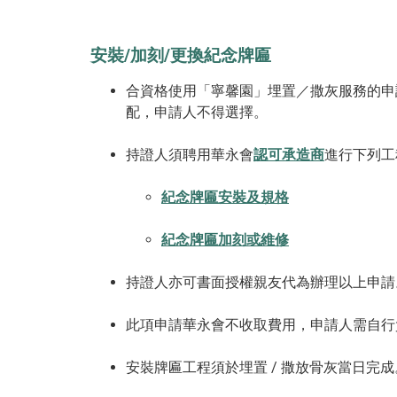
安裝/加刻/更換紀念牌匾
合資格使用「寧馨園」埋置／撒灰服務的申
配，申請人不得選擇。
持證人須聘用華永會
認可承造商
進行下列工
紀念牌匾安裝及規格
紀念牌匾加刻或維修
持證人亦可書面授權親友代為辦理以上申請
此項申請華永會不收取費用，申請人需自行
安裝牌匾工程須於埋置 / 撒放骨灰當日完成