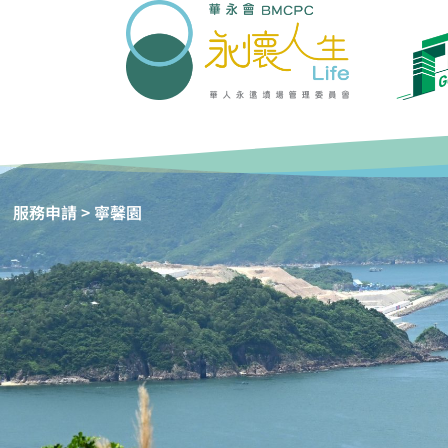
服務申請
> 寧馨園