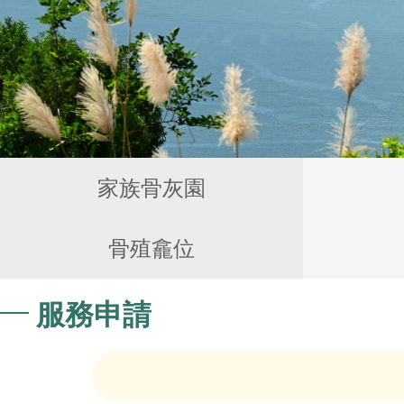
家族骨灰園
骨殖龕位
服務申請