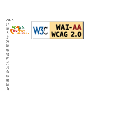
2025
@
華
人
永
遠
墳
場
管
理
委
員
會
版
權
所
有