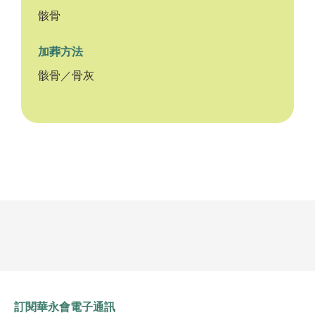
骸骨
加葬方法
骸骨／骨灰
訂閱華永會電子通訊