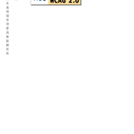
永
遠
墳
場
管
理
委
員
會
版
權
所
有