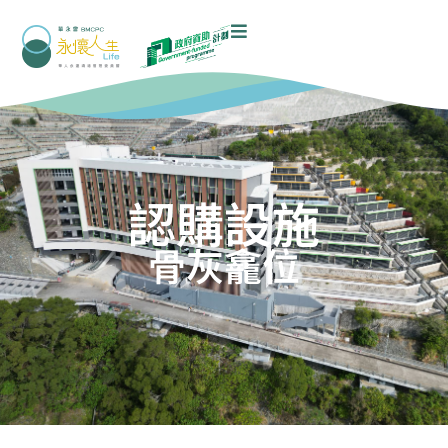
認購設施
骨灰龕位