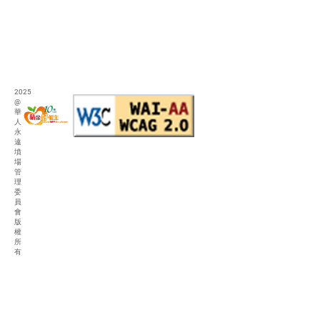
2025
@
華
人
永
遠
墳
場
管
理
委
員
會
版
權
所
有