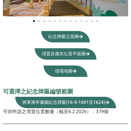
紀念牌匾立面圖
埋置及撒灰位置平面圖
墳場地圖
可選擇之紀念牌匾編號範圍
將軍澳寧馨園紀念牌匾(16-S-1001至1624)
可供申請之埋置位置數量（截至
6.2.2026）
：
379
個