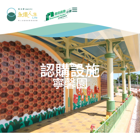
認購設施
寧馨園