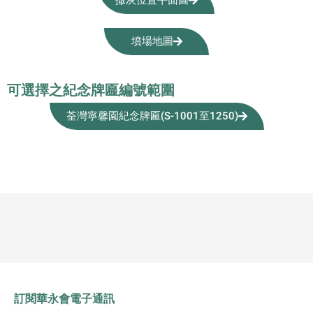
撒灰位置平面圖
墳場地圖
可選擇之紀念牌匾編號範圍
荃灣寧馨園紀念牌匾(S-1001至1250)
訂閱華永會電子通訊