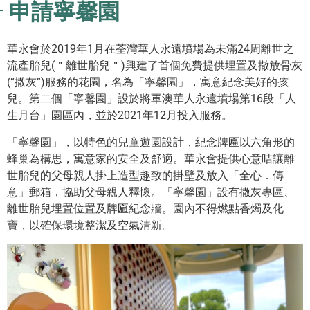
申請寧馨園
華永會於2019年1月在荃灣華人永遠墳場為未滿24周離世之
流產胎兒(＂離世胎兒＂)興建了首個免費提供埋置及撒放骨灰
(“撒灰”)服務的花園，名為「寧馨園」，寓意紀念美好的孩
兒。第二個「寧馨園」設於將軍澳華人永遠墳場第16段「人
生月台」園區內，並於2021年12月投入服務。
「寧馨園」，以特色的兒童遊園設計，紀念牌匾以六角形的
蜂巢為構思，寓意家的安全及舒適。華永會提供心意咭讓離
世胎兒的父母親人掛上造型趣致的掛壁及放入「全心．傳
意」郵箱，協助父母親人釋懷。「寧馨園」設有撒灰專區、
離世胎兒埋置位置及牌匾紀念牆。園內不得燃點香燭及化
寶，以確保環境整潔及空氣清新。