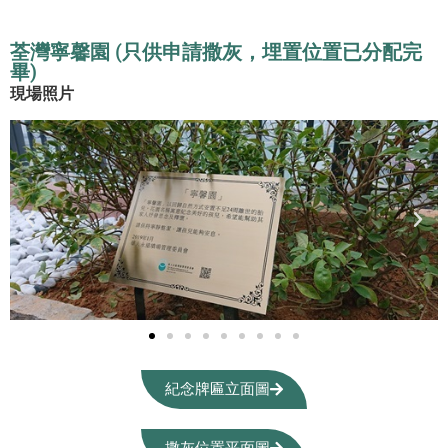
荃灣寧馨園 (只供申請撒灰，埋置位置已分配完
畢)
現場照片
紀念牌匾立面圖