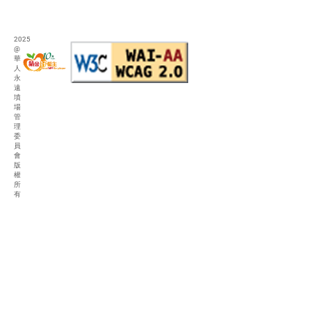
2025
@
華
人
永
遠
墳
場
管
理
委
員
會
版
權
所
有