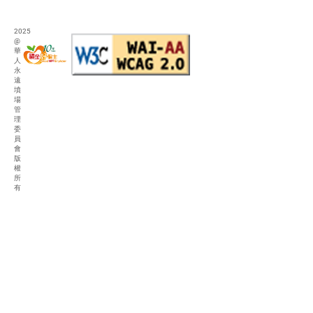
2025
@
華
人
永
遠
墳
場
管
理
委
員
會
版
權
所
有