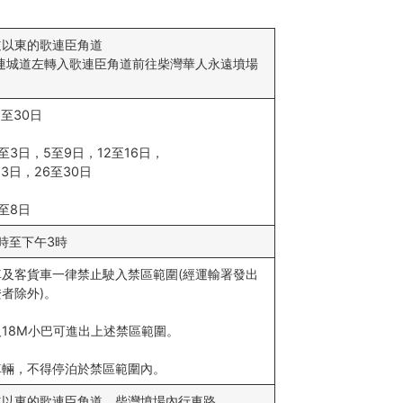
道以東的歌連臣角道
由連城道左轉入歌連臣角道前往柴灣華人永遠墳場
）
6至30日
1至3日，5至9日，12至16日，
23日，26至30日
2至8日
時至下午3時
車及客貨車一律禁止駛入禁區範圍(經運輸署發出
者除外)。
及18M小巴可進出上述禁區範圍。
車輛，不得停泊於禁區範圍內。
道以東的歌連臣角道、柴灣墳場內行車路