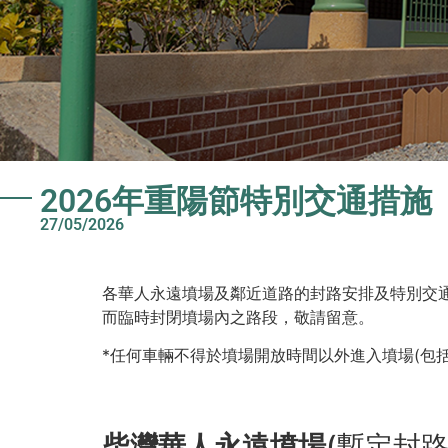
2026年重陽節特別交通措施
27/05/2026
各華人永遠墳場及鄰近道路的封路安排及特別交
而臨時封閉墳場內之路段，敬請留意。
*任何車輛不得於墳場開放時間以外進入墳場(包
柴灣華人永遠墳場
(暫定封路