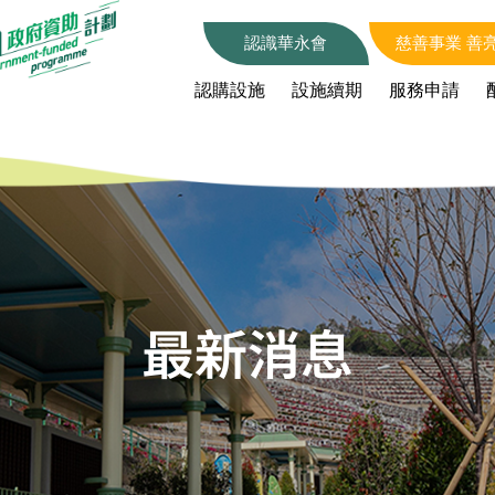
認識華永會
慈善事業 善
認購設施
設施續期
服務申請
最新消息