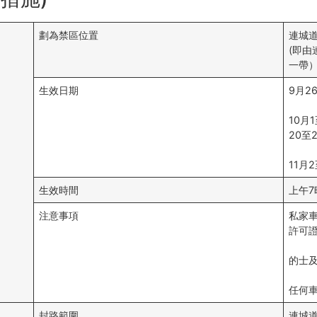
劃為禁區位置
連城
(即
一帶
生效日期
9月2
10月
20至
11月
生效時間
上午7
注意事項
私家
許可證
的士
任何
封路範圍
連城