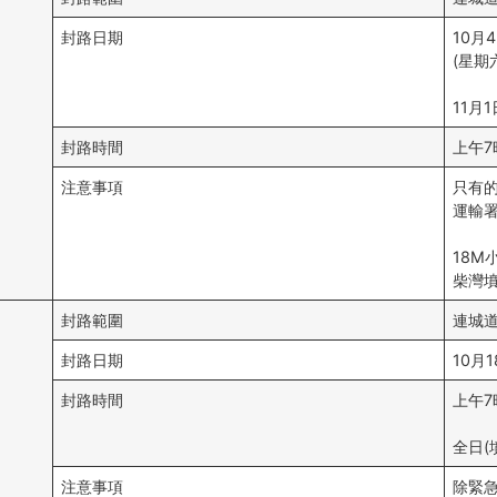
封路日期
10月
(星期
11月
封路時間
上午7
注意事項
只有
運輸
18
柴灣
封路範圍
連城
封路日期
10月
封路時間
上午7
全日(
注意事項
除緊