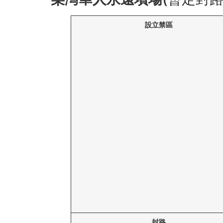
設立禁區
封路