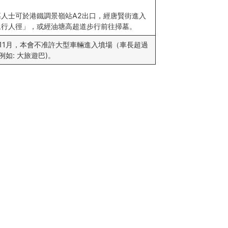
墓人士可於港鐵調景嶺站A2出口，經唐賢街進入
永行人徑」，或經油塘高超道步行前往掃墓。
11月，本會不准許大型車輛進入墳場（車長超過
例如: 大旅遊巴)。