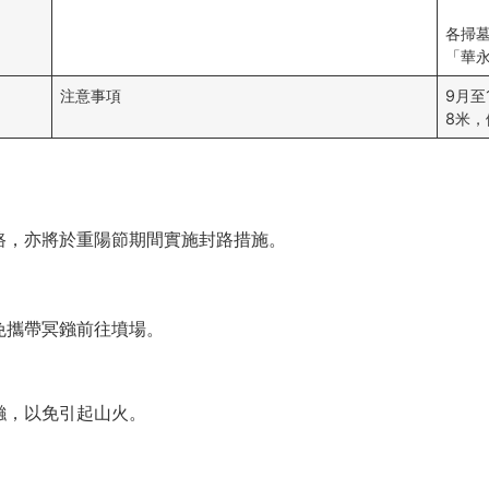
各掃
「華
注意事項
9月至
8米，
路，亦將於重陽節期間實施封路措施。
免攜帶冥鏹前往墳場。
鏹，以免引起山火。