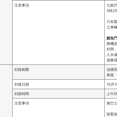
注意事項
九龍巴
5時2
只有
之車
鯉魚
降機
封閉，
人永遠
遊樂
封路範圍
油塘
車路
封路日期
10月
封路時間
上午5
注意事項
無巴
除緊