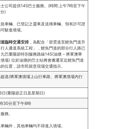
士公司提供14S巴士服務。(時間:上午7時至下午
5分)
緊急車輛、已登記之靈車及送殯車輛、領有許可證
輛可駛進墳場。
門道臨時交通安排
，為配合「碧雲道至鯉魚門道升
及行人通道系統工程」，鯉魚門道的部分行人路已
九巴重陽節特別服務路線14S(油塘 – 將軍澳華
墳場) 位於油塘的巴士站將會搬遷至近鯉魚門道
場的位置，請市民留意現場交通指示。
高超道/將軍澳墳場上山行車路、將軍澳墳場內行
18日(重陽節正日及星期日)
時30分至下午8時
士服務。
急車輛外，其他車輛均不得進入墳場。