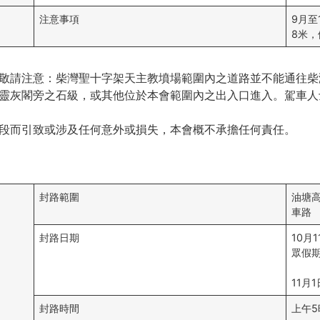
注意事項
9月至
8米，
敬請注意：柴灣聖十字架天主教墳場範圍內之道路並不能通往柴
靈灰閣旁之石級，或其他位於本會範圍內之出入口進入。駕車人
段而引致或涉及任何意外或損失，本會概不承擔任何責任。
封路範圍
油塘
車路
封路日期
10月
眾假期
11月
封路時間
上午5