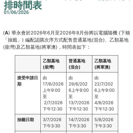
排時間表
01/06/2026
(
A
) 華永會於2026年6月至2026年8月份將以電腦隨機 (下稱
「抽籤」) 編配認購次序方式配售普通墓地(混合)、乙類墓地
(柴灣)及乙類墓地(將軍澳)，時間表如下：
乙類墓地
普通墓地
乙類墓地
(
柴灣
)
(混合)
(
將軍澳
)
接受申請日
由
由
由
期
17/6/2026
29/6/202
22/7/202
上午9:00
6上午9:00
6上午9:00
至
至
至
2/7/2026
13/7/2026
4/8/2026
下午12:30
下午12:30
下午12:30
抽籤日期
3/7/2026
14/7/2026
5/8/2026
下午3:30
下午3:30
下午3:30