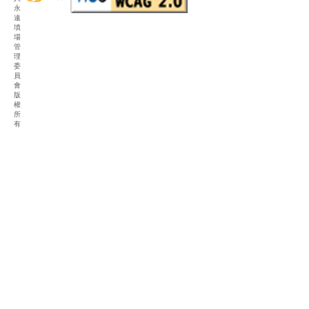
永
遠
墳
場
管
理
委
員
會
版
權
所
有