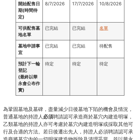
開始配售日
8/7/2026
17/7/2026
10/8/2026
期
(
時間待
定
)
可供配售墓
已完結
已完結
名單
地名單
墓地申請事
已完結
已完結
待配售
宜
預計下一輪
待定
待定
待定
登記
(最終以華
永會公布作
實)
為鞏固墓地及墓碑，盡量減少日後墓地下陷的機會及情況，
普通墓地的持證人
必須
聘請認可承造商於墓穴內建造明塚，
乙類墓地的持證人亦可考慮於墓穴內建造明塚或採取其他可
行及合適的方法。若日後遷出先人，持證人必須聘請認可承
造商將墓穴內的一切明塚建造物拆除及清理妥當，並以華永