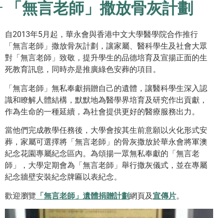
「無言老師」撒放骨灰計劃
自2013年5月起，華永會與香港中文大學醫學院合作推行
「無言老師」撒放骨灰計劃，讓家屬、醫科學生及社會大眾
對「無言老師」致敬，提升學生的品德培育及宣揚正面的生
死教育訊息，同時亦是推廣綠色安葬的項目。
「無言老師」無私奉獻捐贈自己的遺體，讓醫科學生深入認
識和瞭解人體結構，默默地為醫學界培育及研究作出貢獻，
作為生命的一種延續，為社會提供更好的醫療服務出力。
當他們完成教學任務後，大學會按其生前意願以火化形式安
葬，家屬可選擇將「無言老師」的骨灰撒放於華永會將軍澳
紀念花園專屬紀念區內。為頌揚一眾無私奉獻的「無言老
師」，大學定期會為「無言老師」舉行撒灰儀式，並在專屬
紀念牆壁安裝紀念牌匾以表紀念。
歡迎瀏覽
「無言老師」遺體捐贈計劃
網頁及
宣傳片
。