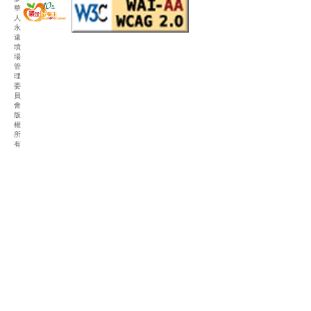
華
人
永
遠
墳
場
管
理
委
員
會
版
權
所
有